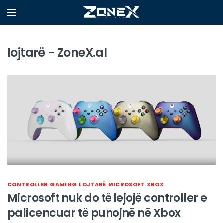
lojtarë - ZoneX.al
CONTROLLER
GAMING
LOJTARË
MICROSOFT
XBOX
Microsoft nuk do të lejojë controller e
palicencuar të punojnë në Xbox