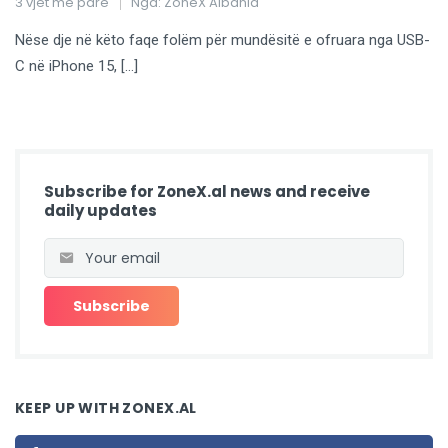
3 vjet më parë
Nga:
ZoneX Albania
Nëse dje në këto faqe folëm për mundësitë e ofruara nga USB-
C në iPhone 15, […]
Subscribe for ZoneX.al news and receive
daily updates
KEEP UP WITH ZONEX.AL