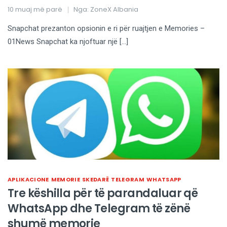
10 muaj më parë
Nga:
ZoneX Albania
Snapchat prezanton opsionin e ri për ruajtjen e Memories –
01News Snapchat ka njoftuar një […]
APLIKACIONE
MEMORIE
SKEDARË
TELEGRAM
WHATSAPP
Tre këshilla për të parandaluar që
WhatsApp dhe Telegram të zënë
shumë memorie