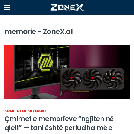
memorie - ZoneX.al
KOMPIUTER
KRYESORE
Çmimet e memorieve “ngjiten në
qiell” — tani është periudha më e