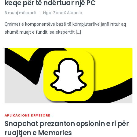
keqe për të ndërtuar një PC
8 muaj më parë
Nga:
ZoneX Albania
Çmimet e komponentëve bazë të kompjuterëve janë rritur aq
shumë muajt e fundit, sa ekspertët […]
APLIKACIONE
KRYESORE
Snapchat prezanton opsionin e ri për
ruajtjen e Memories