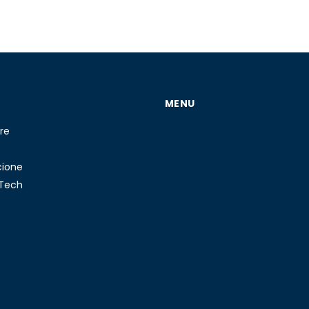
MENU
re
cione
 Tech