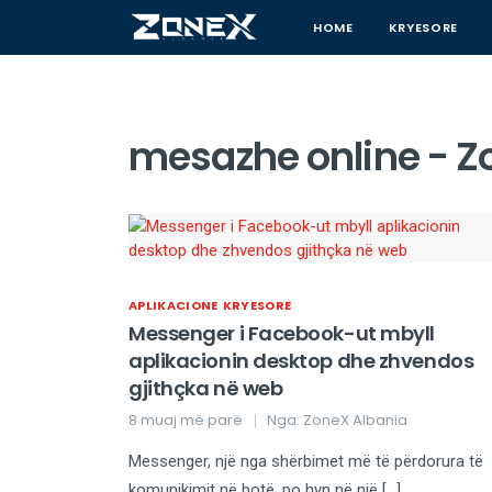
HOME
KRYESORE
mesazhe online - Z
APLIKACIONE
KRYESORE
Messenger i Facebook-ut mbyll
aplikacionin desktop dhe zhvendos
gjithçka në web
8 muaj më parë
Nga:
ZoneX Albania
Messenger, një nga shërbimet më të përdorura të
komunikimit në botë, po hyn në një […]