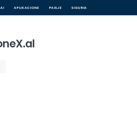
AI
APLIKACIONE
PAISJE
SIGURIA
oneX.al