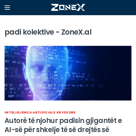
padi kolektive - ZoneX.al
INTELIGJENCA ARTIFICIALE
KRYESORE
Autorë të njohur padisin gjigantët e
AI-së për shkelje të së drejtës së