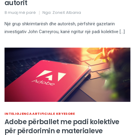
autorit
8 muaj më parë
Nga:
ZoneX Albania
Një grup shkrimtarësh dhe autorësh, përfshirë gazetarin
investigativ John Carreyrou, kanë ngritur një padi kolektive […]
INTELIGJENCA ARTIFICIALE
KRYESORE
Adobe përballet me padi kolektive
për përdorimin e materialeve