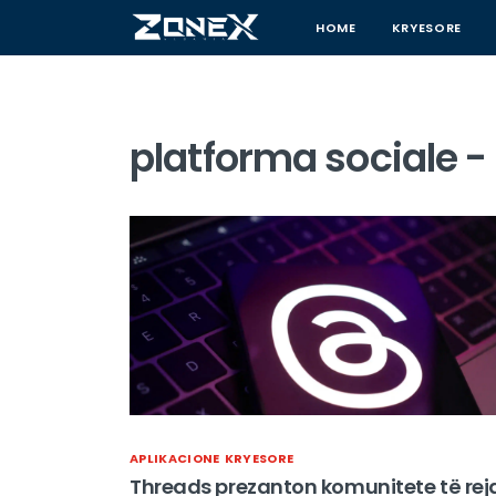
HOME
KRYESORE
platforma sociale -
APLIKACIONE
KRYESORE
Threads prezanton komunitete të rej