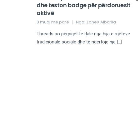
dhe teston badge për përdoruesit
aktivë
8 muaj më parë
Nga:
ZoneX Albania
Threads po përpiqet të dalë nga hija e rrjeteve
tradicionale sociale dhe të ndërtojë një […]