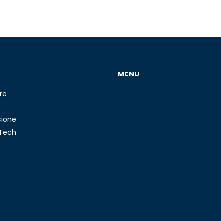
MENU
re
cione
 Tech