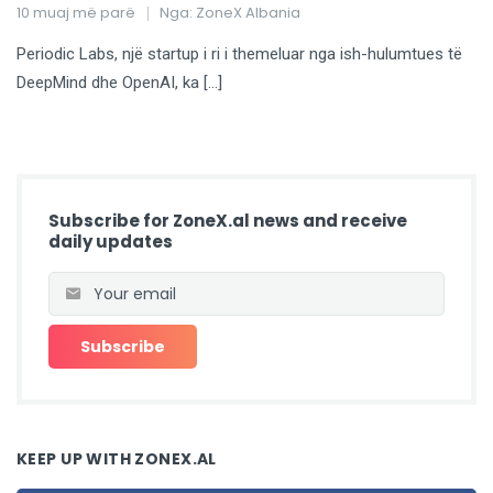
10 muaj më parë
Nga:
ZoneX Albania
Periodic Labs, një startup i ri i themeluar nga ish-hulumtues të
DeepMind dhe OpenAI, ka […]
Subscribe for ZoneX.al news and receive
daily updates
KEEP UP WITH ZONEX.AL