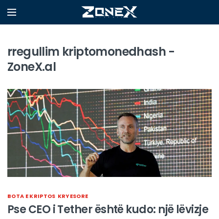
rregullim kriptomonedhash -
ZoneX.al
BOTA E KRIPTOS
KRYESORE
Pse CEO i Tether është kudo: një lëvizje