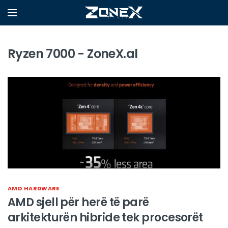
Ryzen 7000 - ZoneX.al
AMD
HARDWARE
AMD sjell për herë të parë
arkitekturën hibride tek procesorët