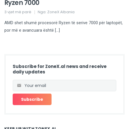
Ryzen 7000
3 vjet më parë
Nga:
ZoneX Albania
AMD shet shumë procesorë Ryzen të serive 7000 për laptopët,
por më e avancuara është […]
Subscribe for ZoneX.al news and receive
daily updates
KEEP UP WITH ZONEX.AL