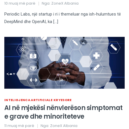
10 muaj më parë
Nga:
ZoneX Albania
Periodic Labs, një startup i ri i themeluar nga ish-hulumtues të
DeepMind dhe OpenAI, ka […]
INTELIGJENCA ARTIFICIALE
KRYESORE
AI në mjekësi nënvlerëson simptomat
e grave dhe minoriteteve
11 muaj më parë
Nga:
ZoneX Albania