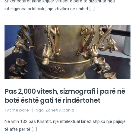
Shkencëtarët kanë krijuar virusët e parë të dizajnuar nga
inteligjenca artificiale, një zhvillim që shihet […]
Pas 2,000 vitesh, sizmografi i parë në
botë është gati të rindërtohet
1 vit më parë
Nga:
ZoneX Albania
Në vitin 132 pas Krishtit, një intelektual kinez shpiku një pajisje
të aftë për të […]