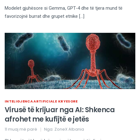
Modelet gjuhësore si Gemma, GPT‑4 dhe të tjera mund të
favorizojnë burrat dhe grupet etnike […]
INTELIGJENCA ARTIFICIALE
KRYESORE
Virusë të krijuar nga AI: Shkenca
afrohet me kufijtë e jetës
11 muaj më parë
Nga:
ZoneX Albania