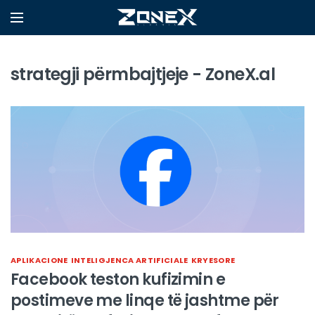
strategji përmbajtjeje - ZoneX.al
APLIKACIONE
INTELIGJENCA ARTIFICIALE
KRYESORE
Facebook teston kufizimin e
postimeve me linqe të jashtme për