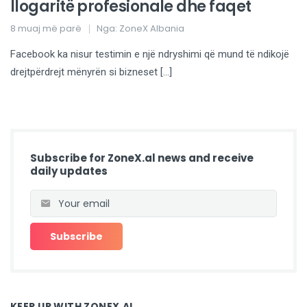
llogaritë profesionale dhe faqet
8 muaj më parë
Nga:
ZoneX Albania
Facebook ka nisur testimin e një ndryshimi që mund të ndikojë
drejtpërdrejt mënyrën si bizneset […]
Subscribe for ZoneX.al news and receive
daily updates
KEEP UP WITH ZONEX.AL