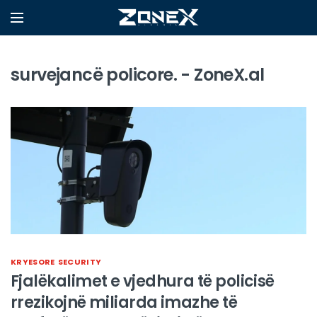
survejancë policore. - ZoneX.al
KRYESORE
SECURITY
Fjalëkalimet e vjedhura të policisë
rrezikojnë miliarda imazhe të