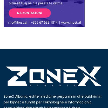
ZoneX Albania, është media në përpunimin dhe publikimin
për lajmet e fundit për Teknologjinë e Informacionit,
Komunikimit dhe Sigurisë Kibernetike në shqip