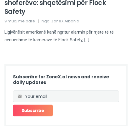
shoferëve: shqetësimi për Flock
Safety
9 muaj më parë
Nga:
ZoneX Albania
Ligjvënësit amerikanë kanë ngritur alarmin për rrjete të të
cenueshme të kamerave të Flock Safety, […]
Subscribe for ZoneX.al news and receive
daily updates