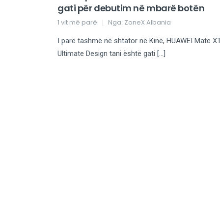
gati për debutim në mbarë botën
1 vit më parë
Nga:
ZoneX Albania
I parë tashmë në shtator në Kinë, HUAWEI Mate X
Ultimate Design tani është gati […]