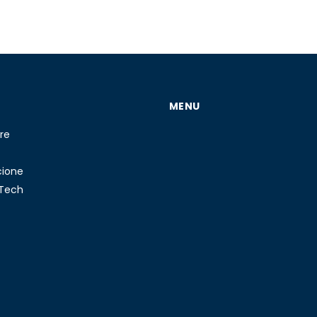
MENU
re
cione
 Tech