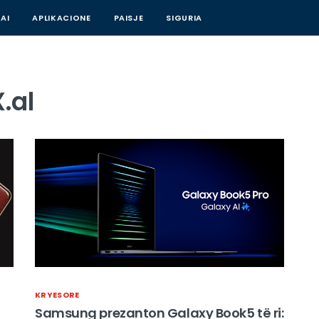
AI
APLIKACIONE
PAISJE
SIGURIA
.al
KRYESORE
Samsung prezanton Galaxy Book5 të ri: