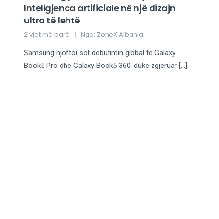
Inteligjenca artificiale në një dizajn
ultra të lehtë
2 vjet më parë
Nga:
ZoneX Albania
T
Samsung njoftoi sot debutimin global të Galaxy
Book5 Pro dhe Galaxy Book5 360, duke zgjeruar […]