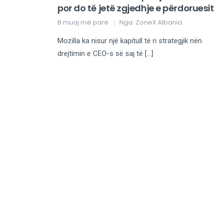
por do të jetë zgjedhje e përdoruesit
8 muaj më parë
Nga:
ZoneX Albania
Mozilla ka nisur një kapitull të ri strategjik nën
drejtimin e CEO-s së saj të […]