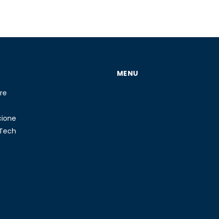
MENU
re
cione
 Tech