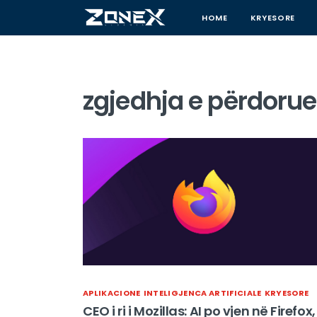
HOME
KRYESORE
zgjedhja e përdorue
APLIKACIONE
INTELIGJENCA ARTIFICIALE
KRYESORE
CEO i ri i Mozillas: AI po vjen në Firefox,