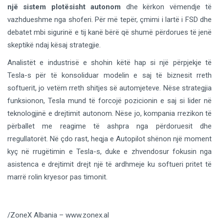
një sistem plotësisht autonom
dhe kërkon vëmendje të
vazhdueshme nga shoferi. Për më tepër, çmimi i lartë i FSD dhe
debatet mbi sigurinë e tij kanë bërë që shumë përdorues të jenë
skeptikë ndaj kësaj strategjie.
Analistët e industrisë e shohin këtë hap si një përpjekje të
Tesla-s për të konsoliduar modelin e saj të biznesit rreth
softuerit, jo vetëm rreth shitjes së automjeteve. Nëse strategjia
funksionon, Tesla mund të forcojë pozicionin e saj si lider në
teknologjinë e drejtimit autonom. Nëse jo, kompania rrezikon të
përballet me reagime të ashpra nga përdoruesit dhe
rregullatorët. Në çdo rast, heqja e Autopilot shënon një moment
kyç në rrugëtimin e Tesla-s, duke e zhvendosur fokusin nga
asistenca e drejtimit drejt një të ardhmeje ku softueri pritet të
marrë rolin kryesor pas timonit.
/ZoneX Albania – www.zonex.al