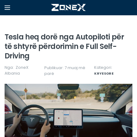
Tesla heq dorë nga Autopiloti për
të shtyrë përdorimin e Full Self-
Driving
Nga:
ZoneX
Kategori:
Publikuar: 7 muaj më
Albania
parë
KRYESORE