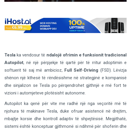
Tesla
ka vendosur të
ndalojë ofrimin e funksionit tradicional
Autopilot
, në një përpjekje të qartë për të rritur adoptimin e
softuerit të saj më ambicioz,
Full Self-Driving
(FSD). Lëvizja
shënon një kthesë të rëndësishme në strategjinë e kompanisë
dhe sinjalizon se Tesla po përqendrohet gjithnjë e më fort te
vizioni i automjeteve plotësisht autonome.
Autopilot ka qenë për vite me radhë një nga veçoritë më të
njohura të makinave Tesla, duke ofruar asistencë në drejtim,
mbajtje korsie dhe kontroll adaptiv të shpejtësisë. Megjithatë,
sistemi është konceptuar gjithmonë si ndihmë për shoferin dhe