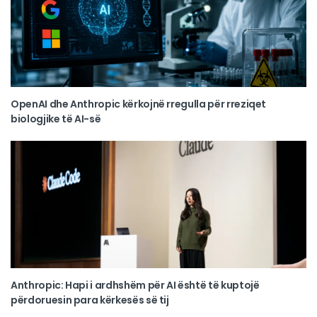
OpenAI dhe Anthropic kërkojnë rregulla për rreziqet
biologjike të AI-së
Anthropic: Hapi i ardhshëm për AI është të kuptojë
përdoruesin para kërkesës së tij