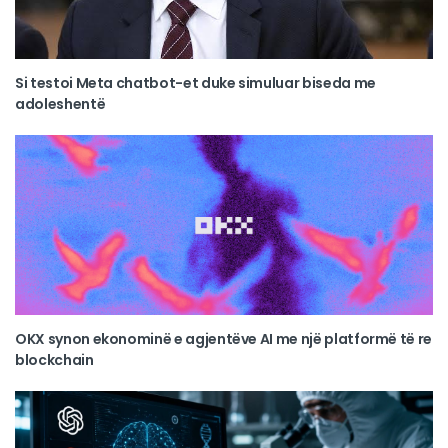
Si testoi Meta chatbot-et duke simuluar biseda me
adoleshentë
OKX synon ekonominë e agjentëve AI me një platformë të re
blockchain