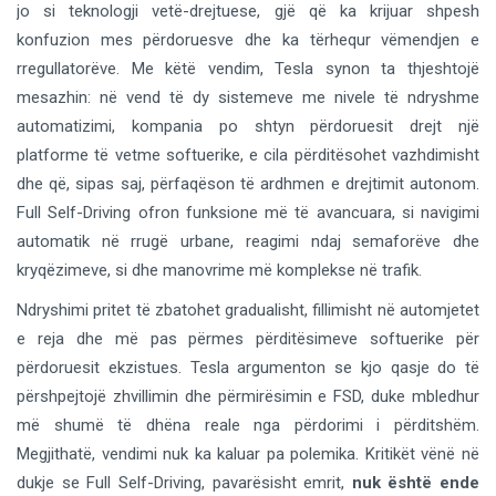
jo si teknologji vetë-drejtuese, gjë që ka krijuar shpesh
konfuzion mes përdoruesve dhe ka tërhequr vëmendjen e
rregullatorëve. Me këtë vendim, Tesla synon ta thjeshtojë
mesazhin: në vend të dy sistemeve me nivele të ndryshme
automatizimi, kompania po shtyn përdoruesit drejt një
platforme të vetme softuerike, e cila përditësohet vazhdimisht
dhe që, sipas saj, përfaqëson të ardhmen e drejtimit autonom.
Full Self-Driving ofron funksione më të avancuara, si navigimi
automatik në rrugë urbane, reagimi ndaj semaforëve dhe
kryqëzimeve, si dhe manovrime më komplekse në trafik.
Ndryshimi pritet të zbatohet gradualisht, fillimisht në automjetet
e reja dhe më pas përmes përditësimeve softuerike për
përdoruesit ekzistues. Tesla argumenton se kjo qasje do të
përshpejtojë zhvillimin dhe përmirësimin e FSD, duke mbledhur
më shumë të dhëna reale nga përdorimi i përditshëm.
Megjithatë, vendimi nuk ka kaluar pa polemika. Kritikët vënë në
dukje se Full Self-Driving, pavarësisht emrit,
nuk është ende