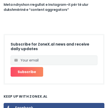
Meta ndryshon rregullat e Instagram-it për të ulur
dukshmërinë e “content aggregators”
Subscribe for ZoneX.al news and receive
daily updates
KEEP UP WITH ZONEX.AL
Facebook