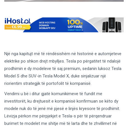
Një nga kapitujt më të rëndësishëm në historinë e automjeteve
elektrike po shkon drejt mbylljes. Tesla po përgatitet të ndalojë
prodhimin e dy modeleve të saj premium, sedanin luksoz Tesla
Model S dhe SUV-in Tesla Model X, duke sinjalizuar një
riorientim strategjik të portofolit të kompanisë.
Vendimi u bë i ditur gjatë komunikimeve të fundit me
investitorët, ku drejtuesit e kompanisë konfirmuan se këto dy
modele nuk do të jenë më pjesë e linjës kryesore të prodhimit.
Lëvizja përkon me përpjekjet e Tesla-s për të përqendruar
burimet te modelet me shitje më të larta dhe te zhvillimet në