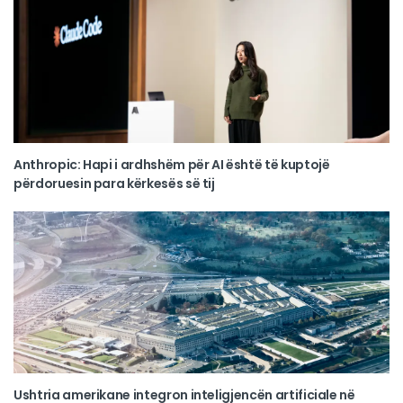
Anthropic: Hapi i ardhshëm për AI është të kuptojë
përdoruesin para kërkesës së tij
Ushtria amerikane integron inteligjencën artificiale në