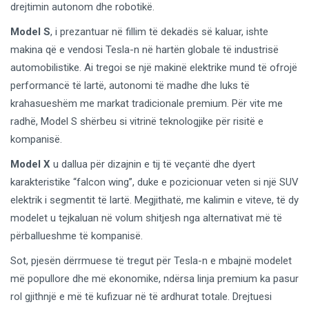
drejtimin autonom dhe robotikë.
Model S
, i prezantuar në fillim të dekadës së kaluar, ishte
makina që e vendosi Tesla-n në hartën globale të industrisë
automobilistike. Ai tregoi se një makinë elektrike mund të ofrojë
performancë të lartë, autonomi të madhe dhe luks të
krahasueshëm me markat tradicionale premium. Për vite me
radhë, Model S shërbeu si vitrinë teknologjike për risitë e
kompanisë.
Model X
u dallua për dizajnin e tij të veçantë dhe dyert
karakteristike “falcon wing”, duke e pozicionuar veten si një SUV
elektrik i segmentit të lartë. Megjithatë, me kalimin e viteve, të dy
modelet u tejkaluan në volum shitjesh nga alternativat më të
përballueshme të kompanisë.
Sot, pjesën dërrmuese të tregut për Tesla-n e mbajnë modelet
më popullore dhe më ekonomike, ndërsa linja premium ka pasur
rol gjithnjë e më të kufizuar në të ardhurat totale. Drejtuesi