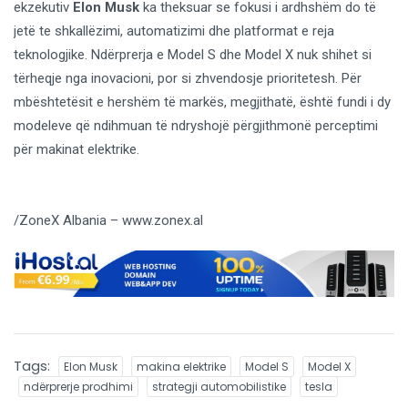
ekzekutiv
Elon Musk
ka theksuar se fokusi i ardhshëm do të
jetë te shkallëzimi, automatizimi dhe platformat e reja
teknologjike. Ndërprerja e Model S dhe Model X nuk shihet si
tërheqje nga inovacioni, por si zhvendosje prioritetesh. Për
mbështetësit e hershëm të markës, megjithatë, është fundi i dy
modeleve që ndihmuan të ndryshojë përgjithmonë perceptimi
për makinat elektrike.
/ZoneX Albania – www.zonex.al
Tags:
Elon Musk
makina elektrike
Model S
Model X
ndërprerje prodhimi
strategji automobilistike
tesla