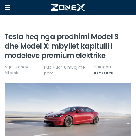
Tesla heq nga prodhimi Model S
dhe Model X: mbyllet kapitulli i
modeleve premium elektrike
Nga:
ZoneX
Kategori:
Publikuar: 6 muaj më
Albania
parë
KRYESORE