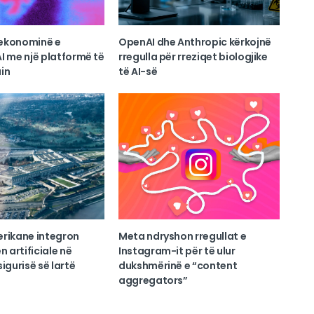
ekonominë e
OpenAI dhe Anthropic kërkojnë
I me një platformë të
rregulla për rreziqet biologjike
in
të AI-së
erikane integron
Meta ndryshon rregullat e
n artificiale në
Instagram-it për të ulur
igurisë së lartë
dukshmërinë e “content
aggregators”