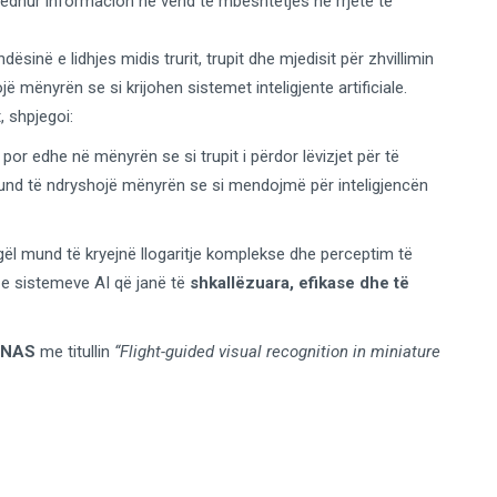
ledhur informacion në vend të mbështetjes në rrjete të
ësinë e lidhjes midis trurit, trupit dhe mjedisit për zhvillimin
ë mënyrën se si krijohen sistemet inteligjente artificiale.
, shpjegoi:
 por edhe në mënyrën se si trupit i përdor lëvizjet për të
nd të ndryshojë mënyrën se si mendojmë për inteligjencën
ël mund të kryejnë llogaritje komplekse dhe perceptim të
n e sistemeve AI që janë të
shkallëzuara, efikase dhe të
PNAS
me titullin
“Flight-guided visual recognition in miniature