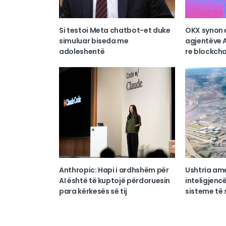
Si testoi Meta chatbot-et duke
OKX synon 
simuluar biseda me
agjentëve A
adoleshentë
re blockcha
Anthropic: Hapi i ardhshëm për
Ushtria am
AI është të kuptojë përdoruesin
inteligjencë
para kërkesës së tij
sisteme të s