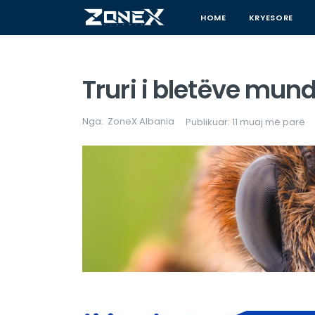
HOME
KRYESORE
Truri i bletëve mund
Nga:
ZoneX Albania
Publikuar: 11 muaj më parë