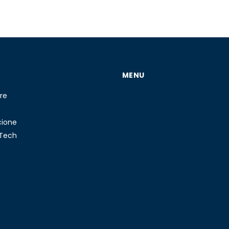
MENU
re
cione
 Tech