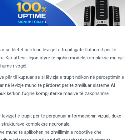
 se bletët përdorin lëvizjet e trupit gjatë fluturimit për të
ru. Kjo aftësi i lejon atyre të njohin modele komplekse me një
 shumë i vogël.
tëve për të kuptuar se si lëvizja e trupit ndikon në perceptimin e
uar në lëvizje mund të përdoret për të zhvilluar sisteme
AI
t nuk kërkon fuqinë kompjuterike masive të zakonshme.
r lëvizjet e trupit për të përpunuar informacionin vizual, duke
 strukturave komplekse neuronale.
tëve mund të aplikohen në zhvillimin e robotëve dhe