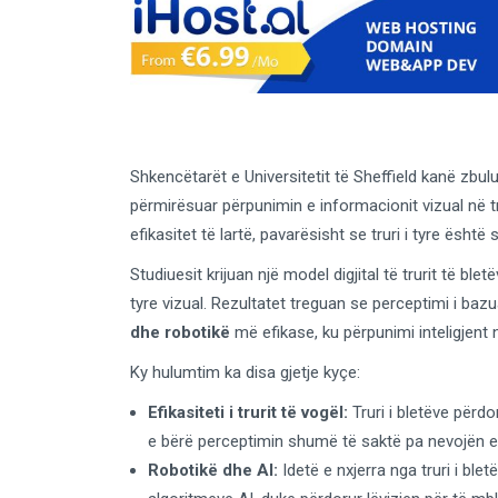
Shkencëtarët e Universitetit të Sheffield kanë zbuluar
përmirësuar përpunimin e informacionit vizual në t
efikasitet të lartë, pavarësisht se truri i tyre është
Studiuesit krijuan një model digjital të trurit të ble
tyre vizual. Rezultatet treguan se perceptimi i baz
dhe robotikë
më efikase, ku përpunimi inteligjen
Ky hulumtim ka disa gjetje kyçe:
Efikasiteti i trurit të vogël:
Truri i bletëve përdo
e bërë perceptimin shumë të saktë pa nevojën e
Robotikë dhe AI:
Idetë e nxjerra nga truri i ble