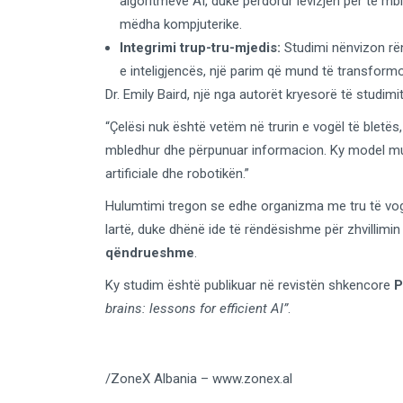
algoritmeve AI, duke përdorur lëvizjen për të mb
mëdha kompjuterike.
Integrimi trup-tru-mjedis:
Studimi nënvizon rënd
e inteligjencës, një parim që mund të transformoj
Dr. Emily Baird, një nga autorët kryesorë të studimit
“Çelësi nuk është vetëm në trurin e vogël të bletës,
mbledhur dhe përpunuar informacion. Ky model mu
artificiale dhe robotikën.”
Hulumtimi tregon se edhe organizma me tru të vog
lartë, duke dhënë ide të rëndësishme për zhvillimi
qëndrueshme
.
Ky studim është publikuar në revistën shkencore
brains: lessons for efficient AI”
.
/ZoneX Albania – www.zonex.al