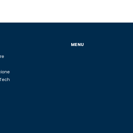
MENU
re
cione
 Tech