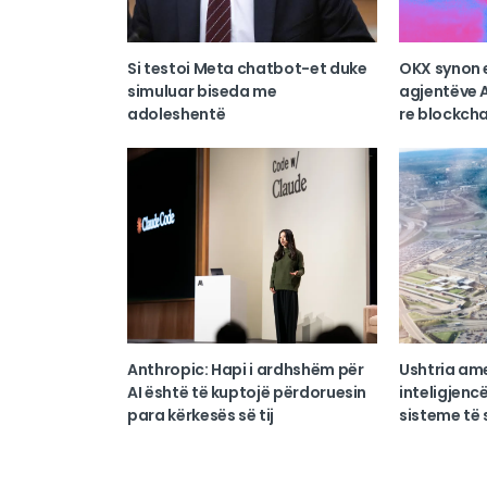
Si testoi Meta chatbot-et duke
OKX synon 
simuluar biseda me
agjentëve A
adoleshentë
re blockcha
Anthropic: Hapi i ardhshëm për
Ushtria am
AI është të kuptojë përdoruesin
inteligjencë
para kërkesës së tij
sisteme të s