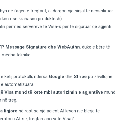
hyn në faqen e tregtarit, ai dërgon një sinjal të nënshkruar
, kërkim ose krahasim produktesh).
jalin përmes serverëve të Visa-s për të siguruar që agjenti
TTP Message Signature dhe WebAuthn
, duke e bërë të
të mëdha teknike.
e këtij protokolli, ndërsa
Google
dhe
Stripe
po zhvillojnë
t e automatizuara.
 që Visa mund të ketë mbi autorizimin e agjentëve
mund
 në treg.
a ligjore
në rast se një agjent AI kryen një blerje të
atori i AI-së, tregtari apo vetë Visa?