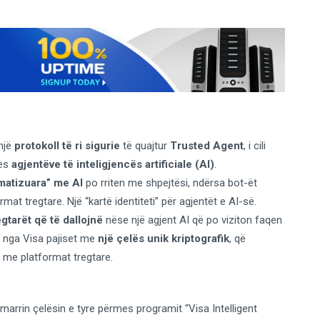
një
protokoll të ri sigurie
të quajtur
Trusted Agent
, i cili
mes
agjentëve të inteligjencës artificiale (AI)
.
omatizuara” me AI
po rriten me shpejtësi, ndërsa bot-ët
at tregtare. Një “kartë identiteti” për agjentët e AI-së.
egtarët që të dallojnë
nëse një agjent AI që po viziton faqen
ar nga Visa pajiset me
një çelës unik kriptografik
, që
i me platformat tregtare.
marrin çelësin e tyre përmes programit “Visa Intelligent