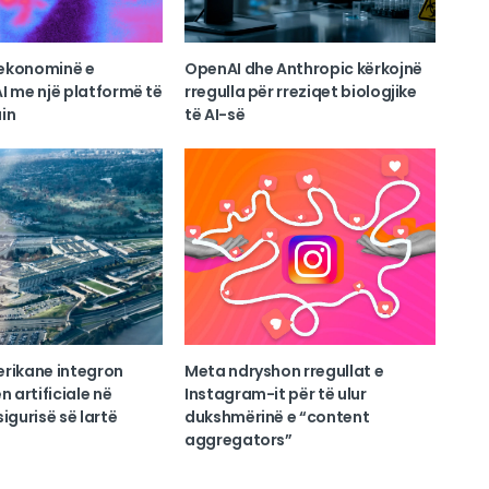
ekonominë e
OpenAI dhe Anthropic kërkojnë
I me një platformë të
rregulla për rreziqet biologjike
in
të AI-së
erikane integron
Meta ndryshon rregullat e
n artificiale në
Instagram-it për të ulur
igurisë së lartë
dukshmërinë e “content
aggregators”