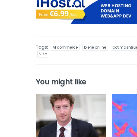
Tags:
AI commerce
blerje online
bot mashtru
Visa
You might like