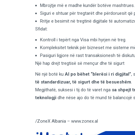
Mbrojtje më e madhe kundër botëve mashtrues.
Siguri e shtuar për tregtarët dhe përdoruesit që p
Rritje e besimit në tregtinë digjitale të automatiz
Sfidat:
Kontroll i tepërt nga Visa mbi hyrjen në treg.
Kompleksitet teknik për bizneset me sisteme më 
Pasiguri ligjore në rast transaksionesh të disku
Një hap drejt tregtisë së mençur dhe të sigurt
Në një botë ku
AI po bëhet “blerësi i ri digjital”
, 
të standardizuar, të sigurt dhe të besueshëm
.
Megjithatë, suksesi i tij do të varet nga
sa shpejt 
teknologji
dhe nëse ajo do të mund të balancojë sig
/ZoneX Albania – www.zonex.al