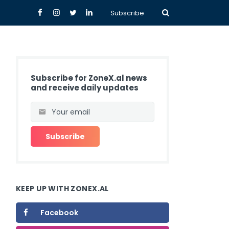
Subscribe
Subscribe for ZoneX.al news
and receive daily updates
KEEP UP WITH ZONEX.AL
Facebook