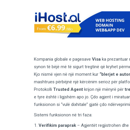
Kompania globale e pagesave
Visa
ka prezantuar 
synon të bëjë më të sigurt tregtinë që kryhet për
Kjo nismë vjen në një moment kur
“blerjet e aut
mashtrues përbëjnë një kërcënim serioz për platform
Protokolli
Trusted Agent
krijon një mënyrë për
tr
e tyre është i ligjshëm apo jo. Çdo agjent i miratu
funksionon si “vulë dixhitale” gjatë çdo ndërveprim
Sistemi funksionon në tri faza:
Verifikim paraprak
– Agjentët regjistrohen dhe 