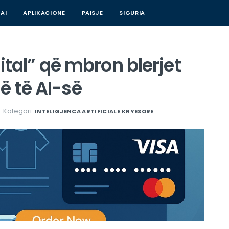
AI
APLIKACIONE
PAISJE
SIGURIA
gjital” që mbron blerjet
ë të AI-së
Kategori:
INTELIGJENCA ARTIFICIALE
KRYESORE