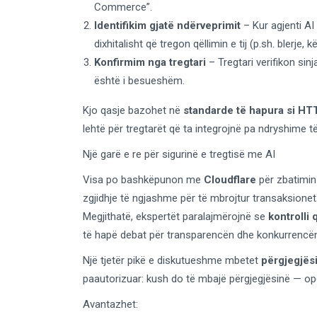
Commerce”.
Identifikim gjatë ndërveprimit
– Kur agjenti AI 
dixhitalisht që tregon qëllimin e tij (p.sh. blerje
Konfirmim nga tregtari
– Tregtari verifikon sin
është i besueshëm.
Kjo qasje bazohet në
standarde të hapura si H
lehtë për tregtarët që ta integrojnë pa ndryshime 
Një garë e re për sigurinë e tregtisë me AI
Visa po bashkëpunon me
Cloudflare
për zbatimin 
zgjidhje të ngjashme për të mbrojtur transaksione
Megjithatë, ekspertët paralajmërojnë se
kontrolli
të hapë debat për transparencën dhe konkurrencën
Një tjetër pikë e diskutueshme mbetet
përgjegjësi
paautorizuar: kush do të mbajë përgjegjësinë — oper
Avantazhet: