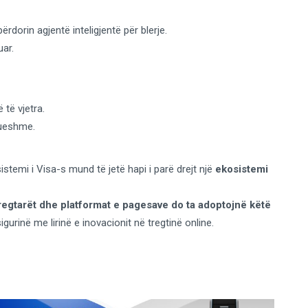
ërdorin agjentë inteligjentë për blerje.
uar.
të vjetra.
tueshme.
sistemi i Visa-s mund të jetë hapi i parë drejt një
ekosistemi
tregtarët dhe platformat e pagesave do ta adoptojnë këtë
urinë me lirinë e inovacionit në tregtinë online.