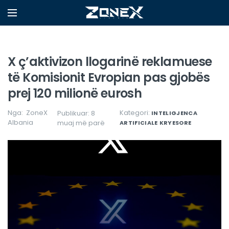
X ç’aktivizon llogarinë reklamuese
të Komisionit Evropian pas gjobës
prej 120 milionë eurosh
Nga:
ZoneX
Kategori:
Publikuar: 8
INTELIGJENCA
Albania
muaj më parë
ARTIFICIALE
KRYESORE