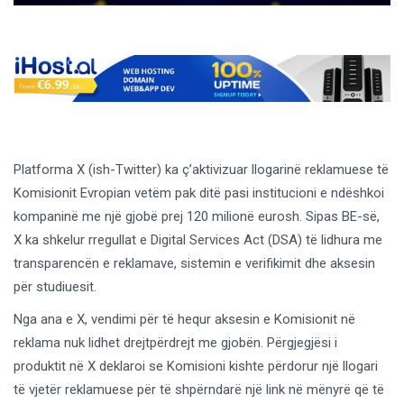
Platforma X (ish-Twitter) ka ç’aktivizuar llogarinë reklamuese të
Komisionit Evropian vetëm pak ditë pasi institucioni e ndëshkoi
kompaninë me një gjobë prej 120 milionë eurosh. Sipas BE-së,
X ka shkelur rregullat e Digital Services Act (DSA) të lidhura me
transparencën e reklamave, sistemin e verifikimit dhe aksesin
për studiuesit.
Nga ana e X, vendimi për të hequr aksesin e Komisionit në
reklama nuk lidhet drejtpërdrejt me gjobën. Përgjegjësi i
produktit në X deklaroi se Komisioni kishte përdorur një llogari
të vjetër reklamuese për të shpërndarë një link në mënyrë që të