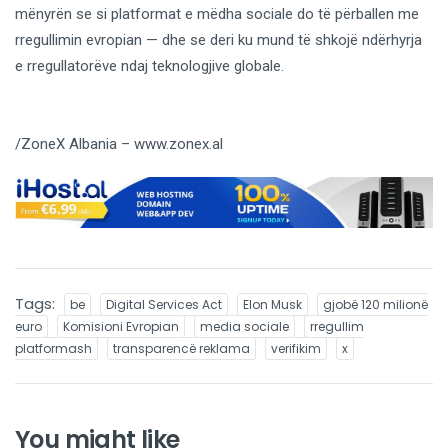
mënyrën se si platformat e mëdha sociale do të përballen me
rregullimin evropian — dhe se deri ku mund të shkojë ndërhyrja
e rregullatorëve ndaj teknologjive globale.
/ZoneX Albania – www.zonex.al
Tags:
be
Digital Services Act
Elon Musk
gjobë 120 milionë
euro
Komisioni Evropian
media sociale
rregullim
platformash
transparencë reklama
verifikim
x
You might like