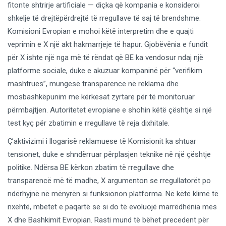
fitonte shtrirje artificiale — diçka që kompania e konsideroi
shkelje të drejtëpërdrejtë të rregullave të saj të brendshme.
Komisioni Evropian e mohoi këtë interpretim dhe e quajti
veprimin e X një akt hakmarrjeje të hapur. Gjobëvënia e fundit
për X ishte një nga më të rëndat që BE ka vendosur ndaj një
platforme sociale, duke e akuzuar kompaninë për “verifikim
mashtrues”, mungesë transparence në reklama dhe
mosbashkëpunim me kërkesat zyrtare për të monitoruar
përmbajtjen. Autoritetet evropiane e shohin këtë çështje si një
test kyç për zbatimin e rregullave të reja dixhitale.
Ç’aktivizimi i llogarisë reklamuese të Komisionit ka shtuar
tensionet, duke e shndërruar përplasjen teknike në një çështje
politike. Ndërsa BE kërkon zbatim të rregullave dhe
transparencë më të madhe, X argumenton se rregullatorët po
ndërhyjnë në mënyrën si funksionon platforma. Në këtë klimë të
nxehtë, mbetet e paqartë se si do të evoluojë marrëdhënia mes
X dhe Bashkimit Evropian. Rasti mund të bëhet precedent për