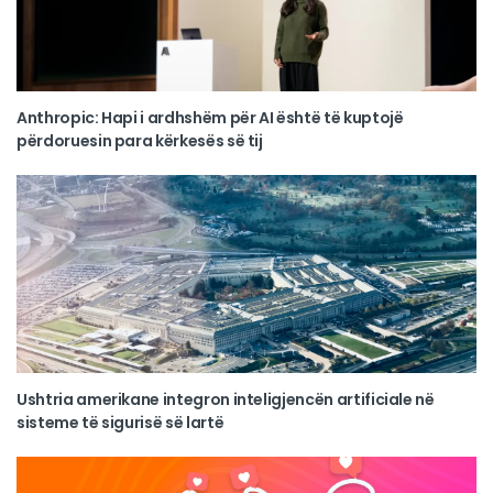
Anthropic: Hapi i ardhshëm për AI është të kuptojë
përdoruesin para kërkesës së tij
Ushtria amerikane integron inteligjencën artificiale në
sisteme të sigurisë së lartë