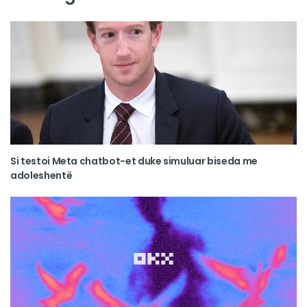
Si testoi Meta chatbot-et duke simuluar biseda me
adoleshentë