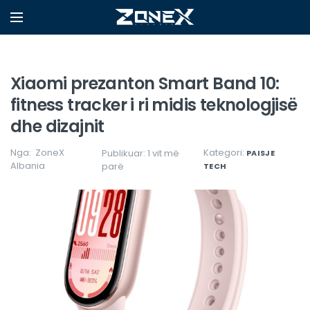
Xiaomi prezanton Smart Band 10:
fitness tracker i ri midis teknologjisë
dhe dizajnit
Nga:
ZoneX
Kategori:
Publikuar: 1 vit më
PAISJE
Albania
parë
TECH