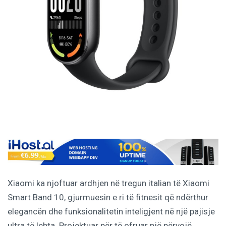
Xiaomi ka njoftuar ardhjen në tregun italian të Xiaomi
Smart Band 10, gjurmuesin e ri të fitnesit që ndërthur
elegancën dhe funksionalitetin inteligjent në një pajisje
ultra të lehta. Projektuar për të ofruar një përvojë