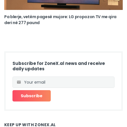
Pa blerje, vetëm pagesë mujore: LG propozon TV me qira
deri në 277 paund
Subscribe for ZoneX.al news and receive
daily updates
KEEP UP WITH ZONEX.AL