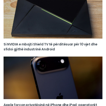
Si NVIDIA e mbajti Shield TV të përditësuar për 10 vjet dhe
sfidoi gjithë industrinë Android
Apple forcon privatësinë në iPhone dhe iPad: operatorët