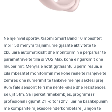
Në një nivel sportiv, Xiaomi Smart Band 10 mbështet
mbi 150 mënyra trajnimi, me gjashtë aktivitete të
zbuluara automatikisht dhe monitorimin e përparuar të
parametrave të tilla si VO2 Max, koha e ngarkimit dhe
rikuperimit. Mënyra e notit gjithashtu u përmirësua, e
cila mbështet monitorimin me kohë reale të rrahjeve të
zemrës dhe numërimit të tankeve me një saktësi prej
96% falë sensorit të ri me nëntë -aksë dhe rezistencës
së ujit 5tm. Sa i përket rimëkëmbjes, programi i ri
profesional i gjumit 21 -ditor i zhvilluar në bashkëpunim
me kompanitë mjekësore ndërkombëtare ju lejon të