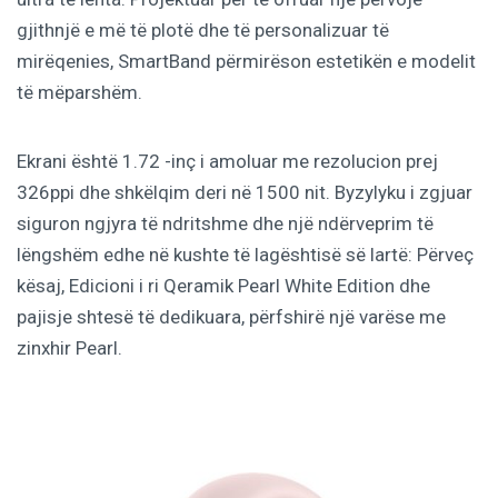
gjithnjë e më të plotë dhe të personalizuar të
mirëqenies, SmartBand përmirëson estetikën e modelit
të mëparshëm.
Ekrani është 1.72 -inç i amoluar me rezolucion prej
326ppi dhe shkëlqim deri në 1500 nit. Byzylyku ​​i zgjuar
siguron ngjyra të ndritshme dhe një ndërveprim të
lëngshëm edhe në kushte të lagështisë së lartë: Përveç
kësaj, Edicioni i ri Qeramik Pearl White Edition dhe
pajisje shtesë të dedikuara, përfshirë një varëse me
zinxhir Pearl.