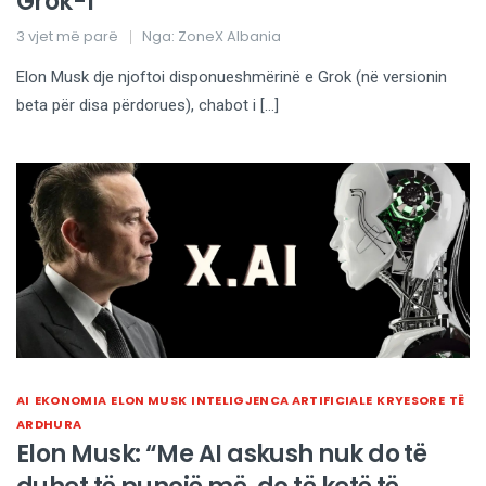
Grok-1
3 vjet më parë
Nga:
ZoneX Albania
Elon Musk dje njoftoi disponueshmërinë e Grok (në versionin
beta për disa përdorues), chabot i […]
AI
EKONOMIA
ELON MUSK
INTELIGJENCA ARTIFICIALE
KRYESORE
TË
ARDHURA
Elon Musk: “Me AI askush nuk do të