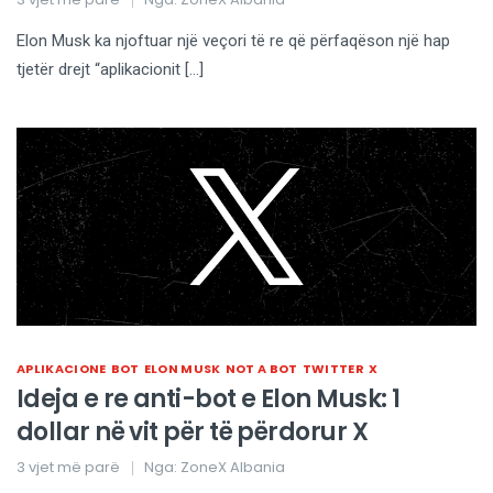
Elon Musk ka njoftuar një veçori të re që përfaqëson një hap
tjetër drejt “aplikacionit […]
APLIKACIONE
BOT
ELON MUSK
NOT A BOT
TWITTER
X
Ideja e re anti-bot e Elon Musk: 1
dollar në vit për të përdorur X
3 vjet më parë
Nga:
ZoneX Albania