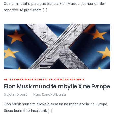
Që në minutat e para pas blerjes, Elon Musk u sulmua kundër
robotëve të pranishëm […]
AKTI I SHËRBIMEVE DIXHITALE
ELON MUSK
EVROPE
X
Elon Musk mund të mbyllë X në Evropë
3 vjet më parë
Nga:
ZoneX Albania
Elon Musk mund të bllokojë aksesin në rrjetin social në Evropë.
Sipas burimit të Insajderit, […]