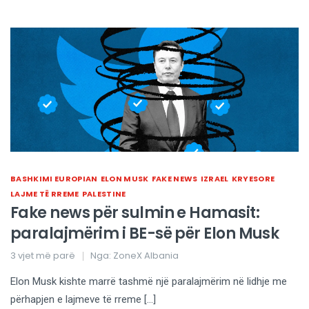
BASHKIMI EUROPIAN
ELON MUSK
FAKE NEWS
IZRAEL
KRYESORE
LAJME TË RREME
PALESTINE
Fake news për sulmin e Hamasit:
paralajmërim i BE-së për Elon Musk
3 vjet më parë
Nga:
ZoneX Albania
Elon Musk kishte marrë tashmë një paralajmërim në lidhje me
përhapjen e lajmeve të rreme […]