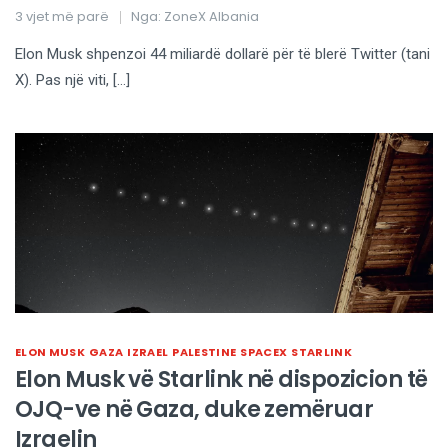
3 vjet më parë
Nga:
ZoneX Albania
Elon Musk shpenzoi 44 miliardë dollarë për të blerë Twitter (tani
X). Pas një viti, […]
ELON MUSK
GAZA
IZRAEL
PALESTINE
SPACEX
STARLINK
Elon Musk vë Starlink në dispozicion të
OJQ-ve në Gaza, duke zemëruar
Izraelin