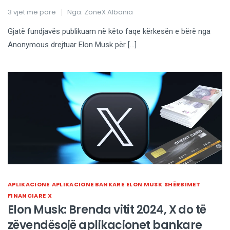
3 vjet më parë
Nga:
ZoneX Albania
Gjatë fundjavës publikuam në këto faqe kërkesën e bërë nga
Anonymous drejtuar Elon Musk për […]
APLIKACIONE
APLIKACIONE BANKARE
ELON MUSK
SHËRBIMET
FINANCIARE
X
Elon Musk: Brenda vitit 2024, X do të
zëvendësojë aplikacionet bankare