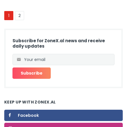
1
2
Subscribe for ZoneX.al news and receive
daily updates
KEEP UP WITH ZONEX.AL
Facebook