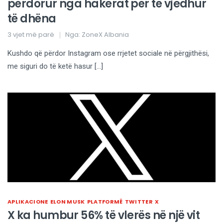
përdorur nga hakerat për të vjedhur
të dhëna
3 vjet më parë
Nga:
ZoneX Albania
Kushdo që përdor Instagram ose rrjetet sociale në përgjithësi,
me siguri do të ketë hasur […]
APLIKACIONE
ELON MUSK
PLATFORMË
TWITTER
X
X ka humbur 56% të vlerës në një vit