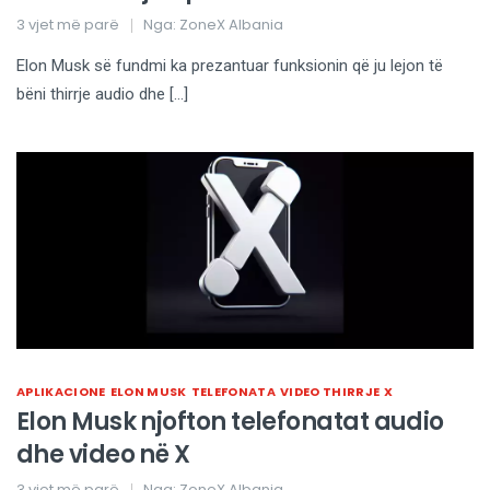
3 vjet më parë
Nga:
ZoneX Albania
Elon Musk së fundmi ka prezantuar funksionin që ju lejon të
bëni thirrje audio dhe […]
APLIKACIONE
ELON MUSK
TELEFONATA
VIDEO THIRRJE
X
Elon Musk njofton telefonatat audio
dhe video në X
3 vjet më parë
Nga:
ZoneX Albania