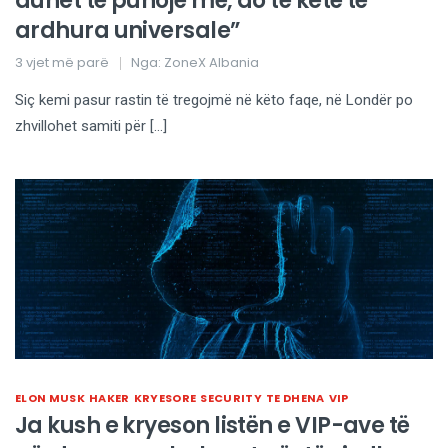
duhet të punojë më, do të ketë të
ardhura universale”
3 vjet më parë
Nga:
ZoneX Albania
Siç kemi pasur rastin të tregojmë në këto faqe, në Londër po
zhvillohet samiti për […]
ELON MUSK
HAKER
KRYESORE
SECURITY
TE DHENA
VIP
Ja kush e kryeson listën e VIP-ave të