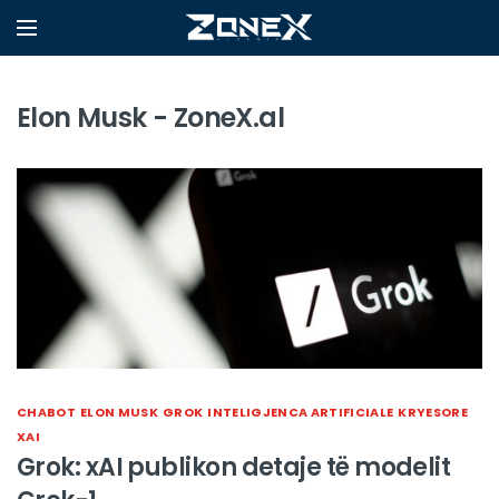
Elon Musk - ZoneX.al
CHABOT
ELON MUSK
GROK
INTELIGJENCA ARTIFICIALE
KRYESORE
XAI
Grok: xAI publikon detaje të modelit