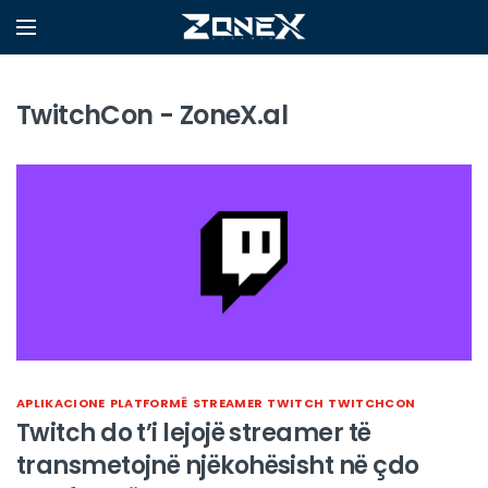
TwitchCon - ZoneX.al
APLIKACIONE
PLATFORMË
STREAMER
TWITCH
TWITCHCON
Twitch do t’i lejojë streamer të
transmetojnë njëkohësisht në çdo