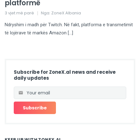
platformë
3 vjet më parë
Nga:
ZoneX Albania
Ndryshim i madh për Twitch. Në fakt, platforma e transmetimit
të lojërave të markës Amazon […]
Subscribe for ZoneX.al news and receive
daily updates
KEEP UP WITH ZONEX.AL