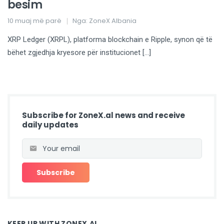
besim
10 muaj më parë
Nga:
ZoneX Albania
XRP Ledger (XRPL), platforma blockchain e Ripple, synon që të
bëhet zgjedhja kryesore për institucionet […]
Subscribe for ZoneX.al news and receive
daily updates
KEEP UP WITH ZONEX.AL