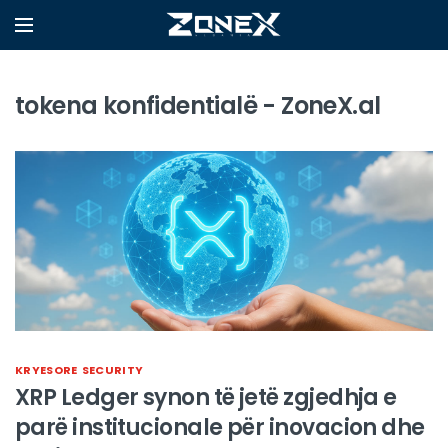
tokena konfidentialë - ZoneX.al
KRYESORE
SECURITY
XRP Ledger synon të jetë zgjedhja e
parë institucionale për inovacion dhe