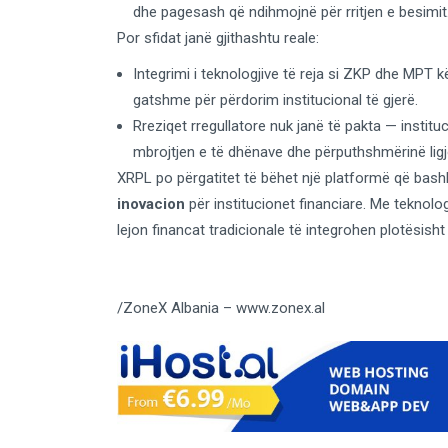
dhe pagesash që ndihmojnë për rritjen e besimit
Por sfidat janë gjithashtu reale:
Integrimi i teknologjive të reja si ZKP dhe MPT
gatshme për përdorim institucional të gjerë.
Rreziqet rregullatore nuk janë të pakta — institu
mbrojtjen e të dhënave dhe përputhshmërinë ligj
XRPL po përgatitet të bëhet një platformë që bas
inovacion
për institucionet financiare. Me teknolo
lejon financat tradicionale të integrohen plotësish
/ZoneX Albania – www.zonex.al