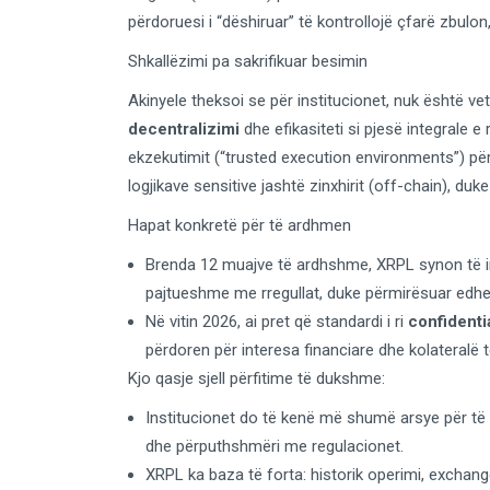
përdoruesi i “dëshiruar” të kontrollojë çfarë zbulon,
Shkallëzimi pa sakrifikuar besimin
Akinyele theksoi se për institucionet, nuk është v
decentralizimi
dhe efikasiteti si pjesë integrale e
ekzekutimit (“trusted execution environments”) pë
logjikave sensitive jashtë zinxhirit (off-chain), duk
Hapat konkretë për të ardhmen
Brenda 12 muajve të ardhshme, XRPL synon të im
pajtueshme me rregullat, duke përmirësuar edhe k
Në vitin 2026, ai pret që standardi i ri
confidenti
përdoren për interesa financiare dhe kolateralë t
Kjo qasje sjell përfitime të dukshme:
Institucionet do të kenë më shumë arsye për të 
dhe përputhshmëri me regulacionet.
XRPL ka baza të forta: historik operimi, exchang