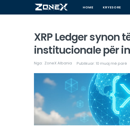
HOME
KRYESORE
XRP Ledger synon të
institucionale për 
Nga:
ZoneX Albania
Publikuar: 10 muaj më parë