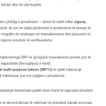
 tek kë, dhe në cilat kushte.
etëm çështja e privatësisë — duhet të ruhet edhe
siguria,
 rrjetit. Ai vuri në dukje përdorimin e ambientëve të besuar të
r rregullim të rendosjes së transaksioneve dhe përpunim të
e nxjerrë rezultate të verifikueshme.
plementojë ZKP-të që lejojnë transaksione private, por të
apacitetin (throughput) e rrjetit.
al multi-purpose tokens (MPTs)
të sjellë tokena që
ë tokenizuar, por me ruajtjen e privatësisë.
adoptuar blockchain publik nëse mund të sigurojnë privatësi
e të decentralizuar të ndërtuar në protokoll, kanalë escrows