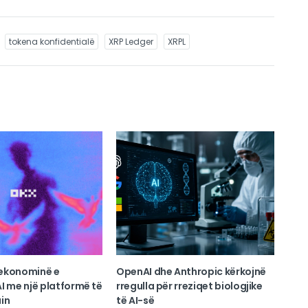
tokena konfidentialë
XRP Ledger
XRPL
ekonominë e
OpenAI dhe Anthropic kërkojnë
I me një platformë të
rregulla për rreziqet biologjike
in
të AI-së