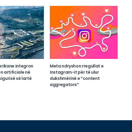
erikane integron
Meta ndryshon rregullat e
n artificiale në
Instagram-it për të ulur
igurisë së lartë
dukshmërinë e “content
aggregators”