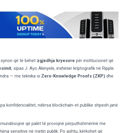
, synon që të bëhet
zgjedhja kryesore
për institucionet që
esimit
, sipas J. Ayo Akinyele, inxhinier kriptografik në Ripple.
qendra — me teknika si
Zero-Knowledge Proofs (ZKP)
dhe
 pa konfidencialitet, ndërsa blockchain-et publike shpesh janë
 mundësojnë që palët të provojnë përputhshmërinë me
dhëna sensitive në rrjetin publik. Po ashtu, kërkohet që