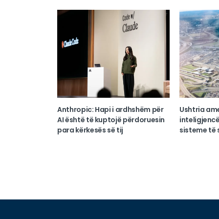
Anthropic: Hapi i ardhshëm për
Ushtria am
AI është të kuptojë përdoruesin
inteligjencë
para kërkesës së tij
sisteme të s