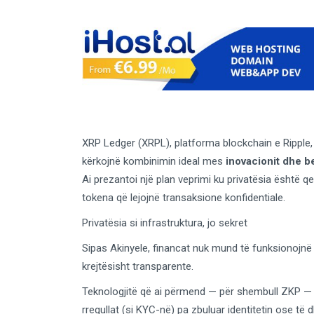
XRP Ledger (XRPL), platforma blockchain e Ripple
kërkojnë kombinimin ideal mes
inovacionit dhe b
Ai prezantoi një plan veprimi ku privatësia është 
tokena që lejojnë transaksione konfidentiale.
Privatësia si infrastruktura, jo sekret
Sipas Akinyele, finan­cat nuk mund të funksionojnë
krejtësisht transparente.
Teknologjitë që ai përmend — për shembull ZKP —
rregullat (si KYC-në) pa zbuluar identitetin ose të 