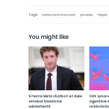
Tags:
institucione financiare
privatesi
Ripple
You might like
Si testoi Meta chatbot-et duke
OKX synon 
simuluar biseda me
agjentëve A
adoleshentë
re blockcha