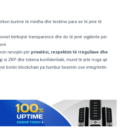
.
 kërkon burime të mëdha dhe testime para se të jenë të
cionet kërkojnë transparencë dhe do të jenë vigjilente për
ore.
hkon nevojën për
privatësi, respektim të rregullave dhe
gji si ZKP dhe tokena konfidentialë, mund të jetë rruga që
t në botën blockchain pa humbur besimin ose integritetin.