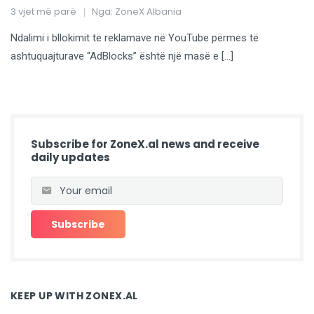
3 vjet më parë
Nga:
ZoneX Albania
Ndalimi i bllokimit të reklamave në YouTube përmes të
ashtuquajturave “AdBlocks” është një masë e […]
Subscribe for ZoneX.al news and receive
daily updates
KEEP UP WITH ZONEX.AL