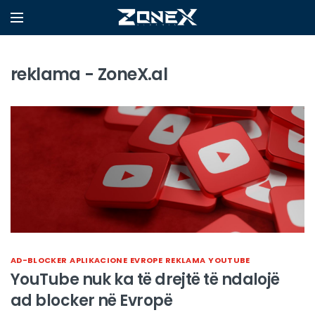
reklama - ZoneX.al
AD-BLOCKER
APLIKACIONE
EVROPE
REKLAMA
YOUTUBE
YouTube nuk ka të drejtë të ndalojë
ad blocker në Evropë