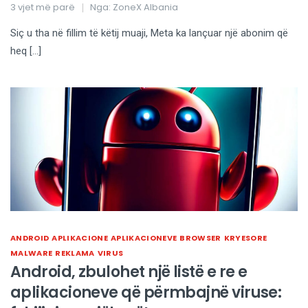
3 vjet më parë
Nga:
ZoneX Albania
Siç u tha në fillim të këtij muaji, Meta ka lançuar një abonim që
heq […]
ANDROID
APLIKACIONE
APLIKACIONEVE
BROWSER
KRYESORE
MALWARE
REKLAMA
VIRUS
Android, zbulohet një listë e re e
aplikacioneve që përmbajnë viruse: