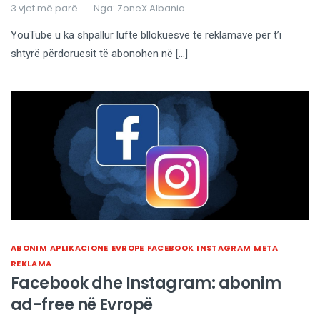
3 vjet më parë
Nga:
ZoneX Albania
YouTube u ka shpallur luftë bllokuesve të reklamave për t’i
shtyrë përdoruesit të abonohen në […]
ABONIM
APLIKACIONE
EVROPE
FACEBOOK
INSTAGRAM
META
REKLAMA
Facebook dhe Instagram: abonim
ad-free në Evropë