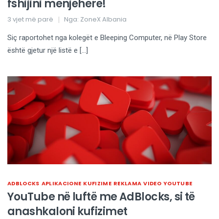
fshijini menjëherë!
3 vjet më parë
Nga:
ZoneX Albania
Siç raportohet nga kolegët e Bleeping Computer, në Play Store
është gjetur një listë e […]
ADBLOCKS
APLIKACIONE
KUFIZIME
REKLAMA
VIDEO
YOUTUBE
YouTube në luftë me AdBlocks, si të
anashkaloni kufizimet