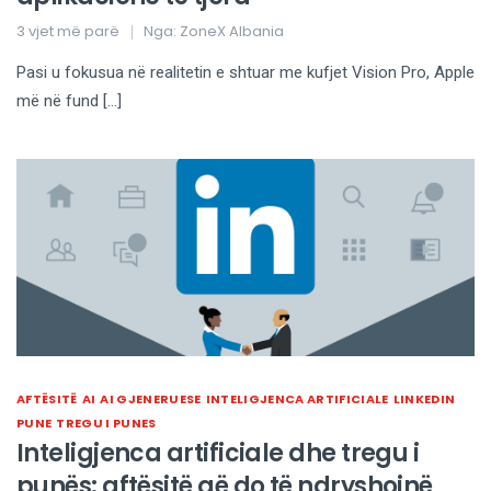
3 vjet më parë
Nga:
ZoneX Albania
Pasi u fokusua në realitetin e shtuar me kufjet Vision Pro, Apple
më në fund […]
AFTËSITË
AI
AI GJENERUESE
INTELIGJENCA ARTIFICIALE
LINKEDIN
PUNE
TREGU I PUNES
Inteligjenca artificiale dhe tregu i
punës: aftësitë që do të ndryshojnë