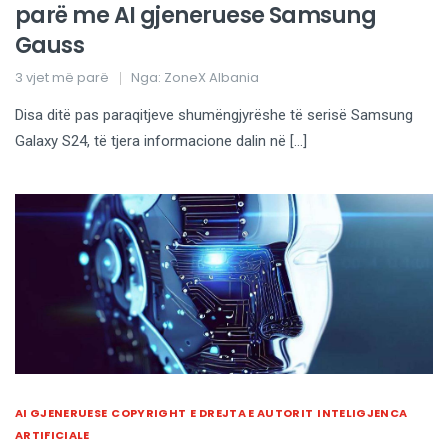
parë me AI gjeneruese Samsung
Gauss
3 vjet më parë
Nga:
ZoneX Albania
Disa ditë pas paraqitjeve shumëngjyrëshe të serisë Samsung
Galaxy S24, të tjera informacione dalin në […]
AI GJENERUESE
COPYRIGHT
E DREJTA E AUTORIT
INTELIGJENCA
ARTIFICIALE