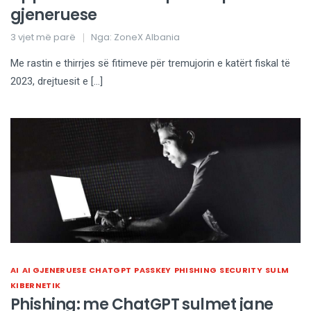
gjeneruese
3 vjet më parë
Nga:
ZoneX Albania
Me rastin e thirrjes së fitimeve për tremujorin e katërt fiskal të
2023, drejtuesit e […]
AI
AI GJENERUESE
CHATGPT
PASSKEY
PHISHING
SECURITY
SULM
KIBERNETIK
Phishing: me ChatGPT sulmet jane