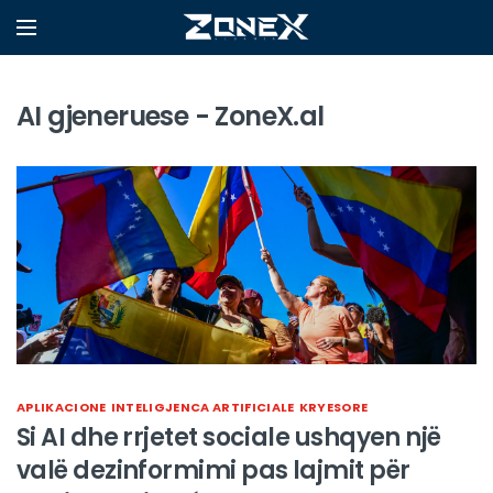
AI gjeneruese - ZoneX.al
APLIKACIONE
INTELIGJENCA ARTIFICIALE
KRYESORE
Si AI dhe rrjetet sociale ushqyen një
valë dezinformimi pas lajmit për