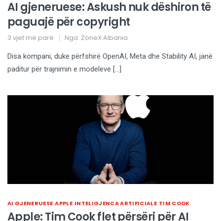
AI gjeneruese: Askush nuk dëshiron të
paguajë për copyright
3 vjet më parë
Nga:
ZoneX Albania
Disa kompani, duke përfshirë OpenAI, Meta dhe Stability AI, janë
paditur për trajnimin e modeleve […]
AI GJENERUESE
APPLE
INTELIGJENCA ARTIFICIALE
TIM COOK
Apple: Tim Cook flet përsëri për AI