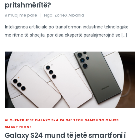
pritshmëritë?
9 muaj më parë
Nga:
ZoneX Albania
Inteligjenca artificiale po transformon industrinë teknologjike
me ritme të shpejta, por disa ekspertë paralajmërojnë se […]
AI GJENERUESE
GALAXY S24
PAISJE TECH
SAMSUNG GAUSS
SMARTPHONE
Galaxy S24 mund të jetë smartfoni i