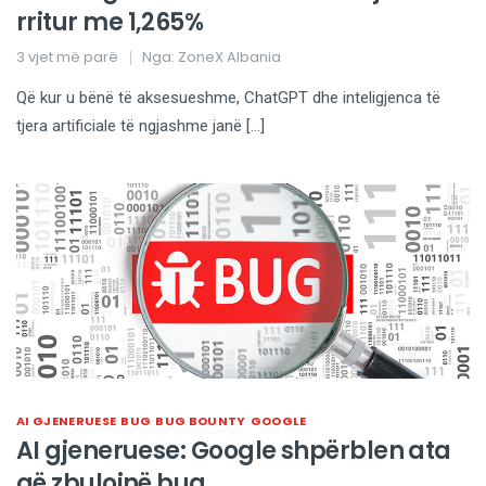
rritur me 1,265%
3 vjet më parë
Nga:
ZoneX Albania
Që kur u bënë të aksesueshme, ChatGPT dhe inteligjenca të
tjera artificiale të ngjashme janë […]
AI GJENERUESE
BUG
BUG BOUNTY
GOOGLE
AI gjeneruese: Google shpërblen ata
që zbulojnë bug