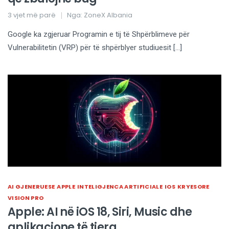
3 vjet më parë
Nga:
ZoneX Albania
Google ka zgjeruar Programin e tij të Shpërblimeve për
Vulnerabilitetin (VRP) për të shpërblyer studiuesit […]
AI GJENERUESE
APPLE
INTELIGJENCA ARTIFICIALE
IOS
KRYESORE
VISION PRO
Apple: AI në iOS 18, Siri, Music dhe
aplikacione të tjera