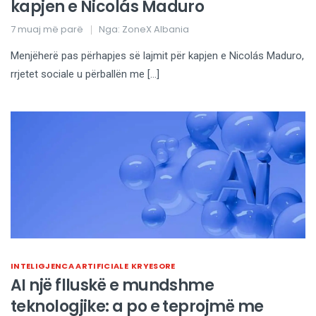
kapjen e Nicolás Maduro
7 muaj më parë
Nga:
ZoneX Albania
Menjëherë pas përhapjes së lajmit për kapjen e Nicolás Maduro,
rrjetet sociale u përballën me […]
INTELIGJENCA ARTIFICIALE
KRYESORE
AI një flluskë e mundshme
teknologjike: a po e teprojmë me